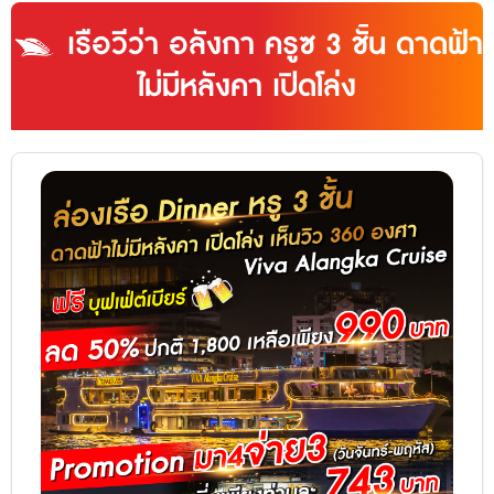
เรือวีว่า อลังกา ครูซ 3 ชั้น ดาดฟ้า
ไม่มีหลังคา เปิดโล่ง