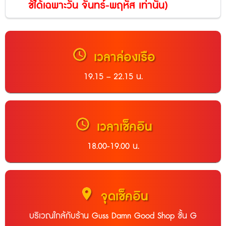
ช้ได้เฉพาะวัน จันทร์-พฤหัส เท่านั้น)
schedule
เวลาล่องเรือ
19.15 – 22.15 น.
schedule
เวลาเช็คอิน
18.00-19.00 น.
location_on
จุดเช็คอิน
บริเวณใกล้กับร้าน Guss Damn Good Shop ชั้น G