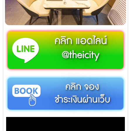
คลิก แอดไลน์
@theicity
คลิก จอง
ชำระเงินผ่านเว็บ