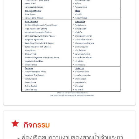
star
กิจกรรม
- ล่องเรือชมความงามของสายน้ำเจ้าพระยา