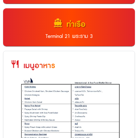
directions_boat
ท่าเรือ
Terminal 21 พระราม 3
restaurant
เมนูอาหาร